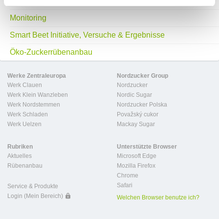
Anbauleitfaden zum nachhaltigen Zuckerrübenanbau
Monitoring
Smart Beet Initiative, Versuche & Ergebnisse
Öko-Zuckerrübenanbau
Werke Zentraleuropa
Nordzucker Group
Werk Clauen
Nordzucker
Werk Klein Wanzleben
Nordic Sugar
Werk Nordstemmen
Nordzucker Polska
Werk Schladen
Považský cukor
Werk Uelzen
Mackay Sugar
Rubriken
Unterstützte Browser
Aktuelles
Microsoft Edge
Rübenanbau
Mozilla Firefox
Chrome
Safari
Service & Produkte
Login (Mein Bereich)
Welchen Browser benutze ich?